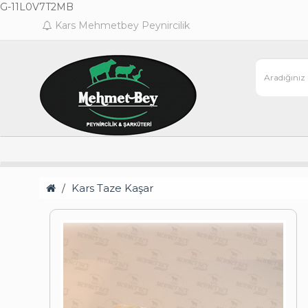
G-11L0V7T2MB
Kars Mehmetbey Peynircilik
Kars Taze Kaşar