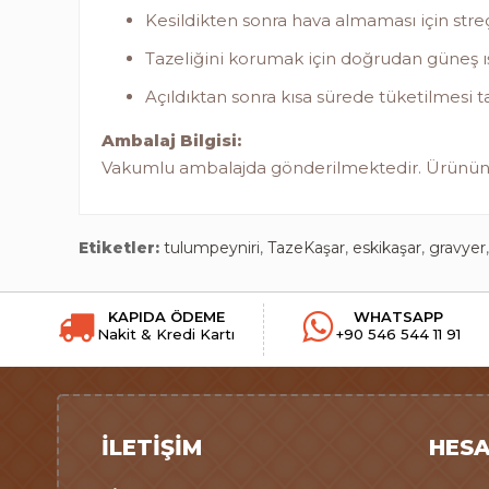
Kesildikten sonra hava almaması için stre
Tazeliğini korumak için doğrudan güneş ı
Açıldıktan sonra kısa sürede tüketilmesi ta
Ambalaj Bilgisi:
Vakumlu ambalajda gönderilmektedir. Ürünün taz
Etiketler:
tulumpeyniri
,
TazeKaşar
,
eskikaşar
,
gravyer
KAPIDA ÖDEME
WHATSAPP
Nakit & Kredi Kartı
+90 546 544 11 91
İLETIŞIM
HESA