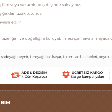
ç film veya vakumlu poşet içinde saklayınız.
şığından uzak tutunuz.
vsiye edilir.
eliğini ve doğallığını koruyabilmesi için hava almayacak ş
,
sadeyağ
,
peynir
,
tereyağ
,
bal
,
kaşar
,
tulum
,
aniharabeleri
,
peynir
,
İADE & DEĞİŞİM
ÜCRETSİZ KARGO
14 Gün Koşulsuz
Kargo kampanyaları
BIM