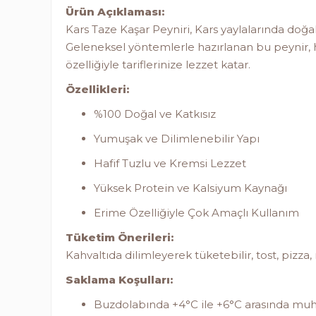
Ürün Açıklaması:
Kars Taze Kaşar Peyniri, Kars yaylalarında doğa
Geleneksel yöntemlerle hazırlanan bu peynir, ha
özelliğiyle tariflerinize lezzet katar.
Özellikleri:
%100 Doğal ve Katkısız
Yumuşak ve Dilimlenebilir Yapı
Hafif Tuzlu ve Kremsi Lezzet
Yüksek Protein ve Kalsiyum Kaynağı
Erime Özelliğiyle Çok Amaçlı Kullanım
Tüketim Önerileri:
Kahvaltıda dilimleyerek tüketebilir, tost, pizza,
Saklama Koşulları:
Buzdolabında +4°C ile +6°C arasında muh