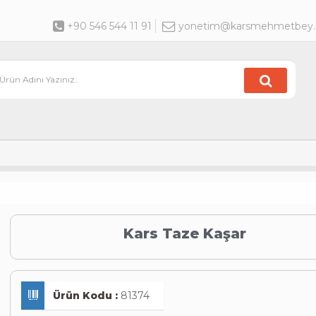
+90 546 544 11 91
yonetim@karsmehmetbey
Kars Taze Kaşar
Ürün Kodu :
81374