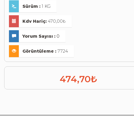
Sürüm :
1 KG
Kdv Hariç:
470,00₺
Yorum Sayısı :
0
Görüntüleme :
7724
474,70₺